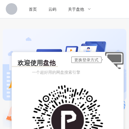
首页
云屿
关于盘他
欢迎使用
盘他
一个超好用的网盘搜索引擎