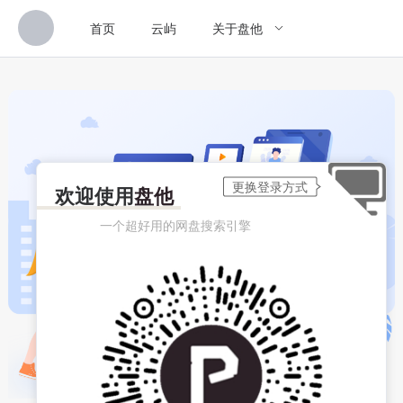
首页
云屿
关于盘他
欢迎使用
盘他
一个超好用的网盘搜索引擎