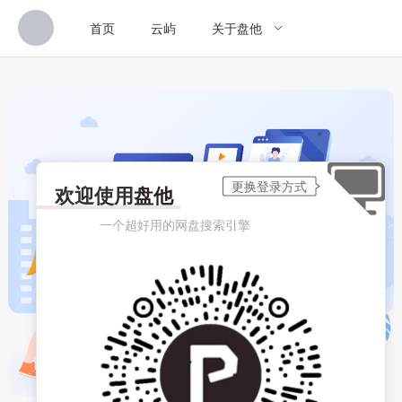
首页
云屿
关于盘他
欢迎使用
盘他
一个超好用的网盘搜索引擎