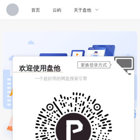
首页
云屿
关于盘他
欢迎使用
盘他
一个超好用的网盘搜索引擎