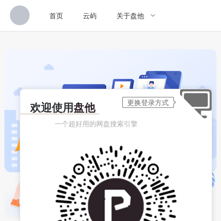
首页
云屿
关于盘他
欢迎使用
盘他
一个超好用的网盘搜索引擎