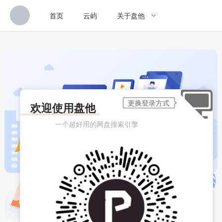
首页
云屿
关于盘他
欢迎使用
盘他
一个超好用的网盘搜索引擎