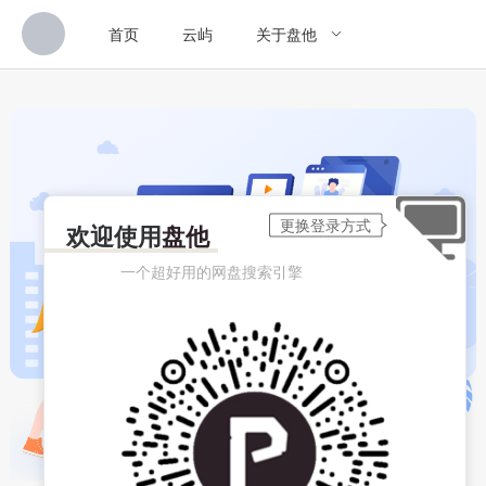
首页
云屿
关于盘他
欢迎使用
盘他
一个超好用的网盘搜索引擎