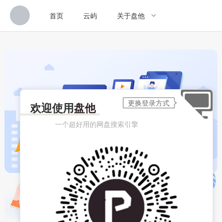
首页
云屿
关于盘他
欢迎使用
盘他
一个超好用的网盘搜索引擎